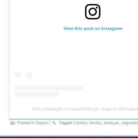
View this post on Instagram
Uma publicação compartilhada por Seguros (@majes
Posted in
Seguro
|
Tagged
Corretor
,
familia
,
proteçao
,
segurodev