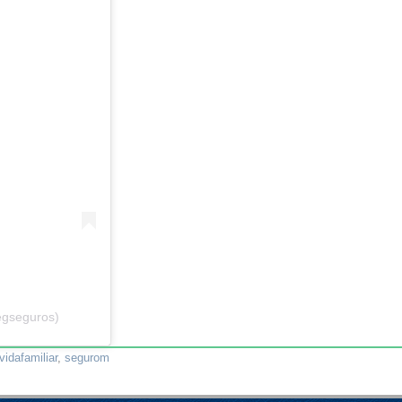
egseguros)
idafamiliar
,
segurom