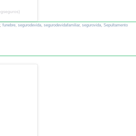
egseguros)
,
funebre
,
segurodevida
,
segurodevidafamiliar
,
segurovida
,
Sepultamento