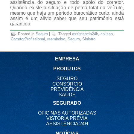
assistência do seguro e todo apoio do corretor.
Quando existe a situação de perda total do veículo,
mesmo que haja um período burocrático curto, ainda
assim é um alívio saber que seu patrimônio está
garantido.
Posted in
Seguro
|
Tagged
assistencia24h
,
colisao
,
CorretorProfissional
,
reembolso
,
Seguro
,
Sinistro
EMPRESA
PRODUTOS
SEGURO
CONSÓRCIO
PREVIDÊNCIA
SAÚDE
SEGURADO
OFICINAS AUTORIZADAS
VISTORIA PRÉVIA
ASSISTÊNCIA 24H
NOTÍCIAS