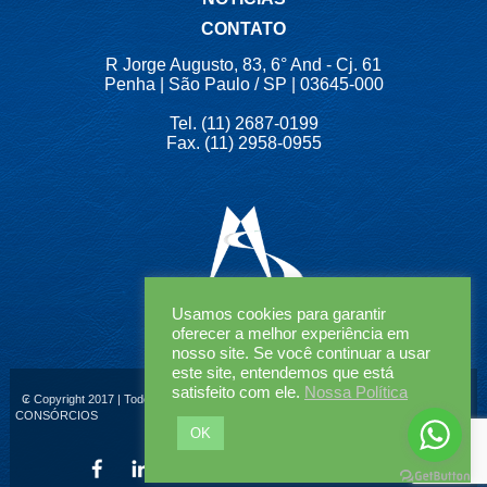
CONTATO
R Jorge Augusto, 83, 6° And - Cj. 61
Penha | São Paulo / SP | 03645-000
Tel. (11) 2687-0199
Fax. (11) 2958-0955
Usamos cookies para garantir
oferecer a melhor experiência em
nosso site. Se você continuar a usar
este site, entendemos que está
satisfeito com ele.
Nossa Política
₢ Copyright 2017 | Todos os Direitos Reservados | MAJESEG SEGUROS &
CONSÓRCIOS
OK
|
(11)99993-2188