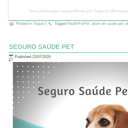
Uma publicação compartilhada por Seguros (@majes
Posted in
Seguro
|
Tagged
HealthForPet
,
plano de saúde pet
,
p
SEGURO SAÚDE PET
Published
22/07/2020