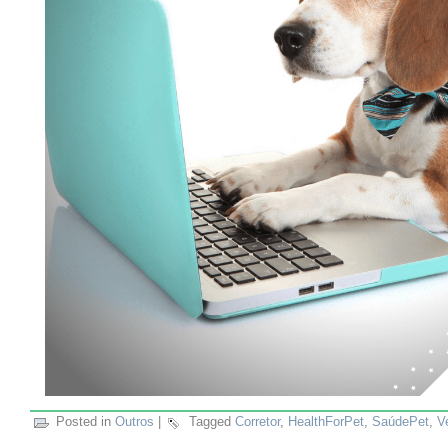
Posted in
Outros
|
Tagged
Corretor
,
HealthForPet
,
SaúdePet
,
V