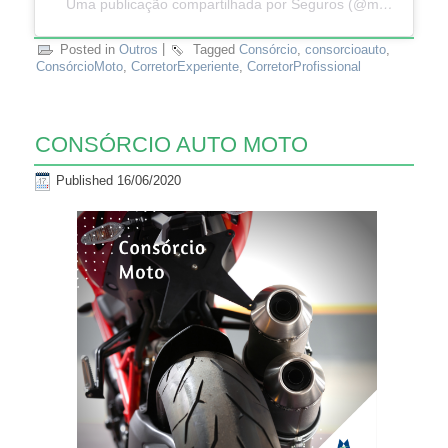
Uma publicação compartilhada por Seguros (@majesegseguros)
Posted in
Outros
|
Tagged
Consórcio
,
consorcioauto
,
ConsórcioMoto
,
CorretorExperiente
,
CorretorProfissional
CONSÓRCIO AUTO MOTO
Published
16/06/2020