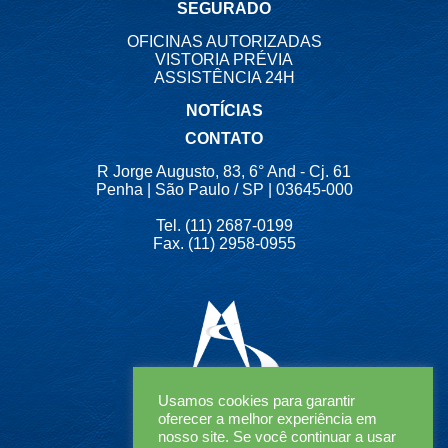
SEGURADO
OFICINAS AUTORIZADAS
VISTORIA PRÉVIA
ASSISTÊNCIA 24H
NOTÍCIAS
CONTATO
R Jorge Augusto, 83, 6° And - Cj. 61
Penha | São Paulo / SP | 03645-000
Tel. (11) 2687-0199
Fax. (11) 2958-0955
Usamos cookies para garantir
oferecer a melhor experiência em
nosso site. Se você continuar a usar