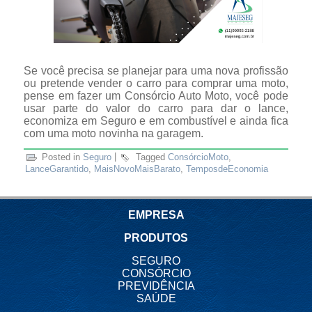
Se você precisa se planejar para uma nova profissão
ou pretende vender o carro para comprar uma moto,
pense em fazer um Consórcio Auto Moto, você pode
usar parte do valor do carro para dar o lance,
economiza em Seguro e em combustível e ainda fica
com uma moto novinha na garagem.
Posted in
Seguro
|
Tagged
ConsórcioMoto
,
LanceGarantido
,
MaisNovoMaisBarato
,
TemposdeEconomia
EMPRESA
PRODUTOS
SEGURO
CONSÓRCIO
PREVIDÊNCIA
SAÚDE