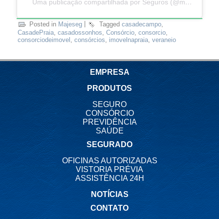
Uma publicação compartilhada por Seguros (@majesegseguros)
Posted in
Majeseg
|
Tagged
casadecampo
,
CasadePraia
,
casadossonhos
,
Consórcio
,
consorcio
,
consorciodeimovel
,
consórcios
,
imovelnapraia
,
veraneio
EMPRESA
PRODUTOS
SEGURO
CONSÓRCIO
PREVIDÊNCIA
SAÚDE
SEGURADO
OFICINAS AUTORIZADAS
VISTORIA PRÉVIA
ASSISTÊNCIA 24H
NOTÍCIAS
CONTATO